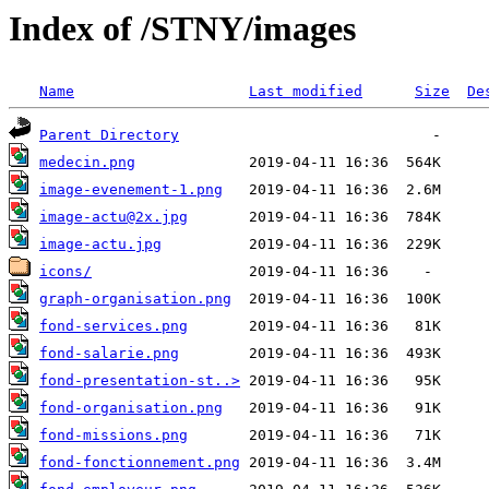
Index of /STNY/images
Name
Last modified
Size
De
Parent Directory
medecin.png
image-evenement-1.png
image-actu@2x.jpg
image-actu.jpg
icons/
graph-organisation.png
fond-services.png
fond-salarie.png
fond-presentation-st..>
fond-organisation.png
fond-missions.png
fond-fonctionnement.png